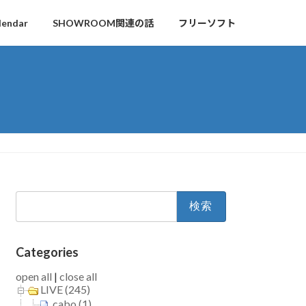
lendar
SHOWROOM関連の話
フリーソフト
検
索:
Categories
open all
|
close all
LIVE (245)
cabo (1)