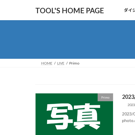
コ
ナ
TOOL'S HOME PAGE
ダイ
ン
ビ
テ
ゲ
ン
ー
ツ
シ
へ
ョ
ス
ン
キ
に
ッ
移
HOME
LIVE
Primo
プ
動
2023
Primo
2023
2023/
photo.