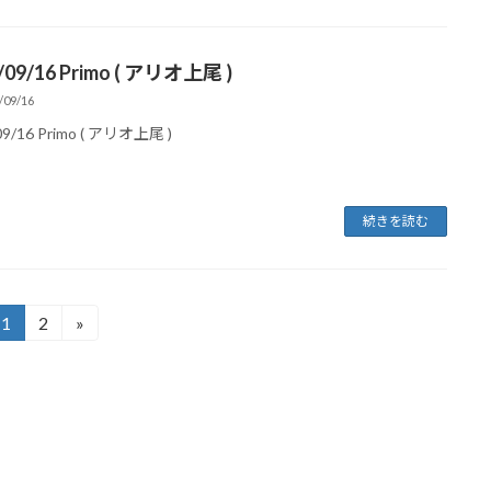
/09/16 Primo ( アリオ上尾 )
/09/16
09/16 Primo ( アリオ上尾 )
続きを読む
1
2
»
固
固
定
定
ペ
ペ
ー
ー
ジ
ジ