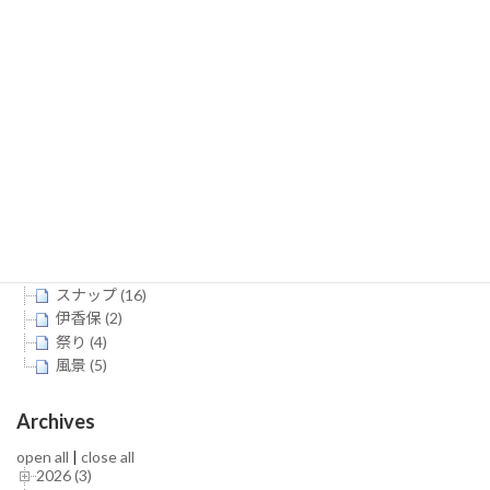
mia＊ (11)
Rose in many Colors (13)
shann (6)
SOLAIRO (2)
tomoe (1)
ピューロガールズ (4)
一ノ瀬御幸 (2)
小蘭 (2)
岡井つばさ (1)
松波凛 (1)
渡部さとみ (1)
灯音 (3)
スナップ (16)
伊香保 (2)
祭り (4)
風景 (5)
Archives
open all
|
close all
2026 (3)