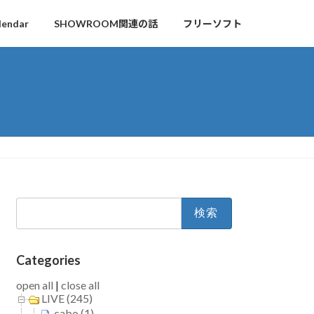
lendar
SHOWROOM関連の話
フリーソフト
検
索:
Categories
open all
|
close all
LIVE (245)
cabo (1)