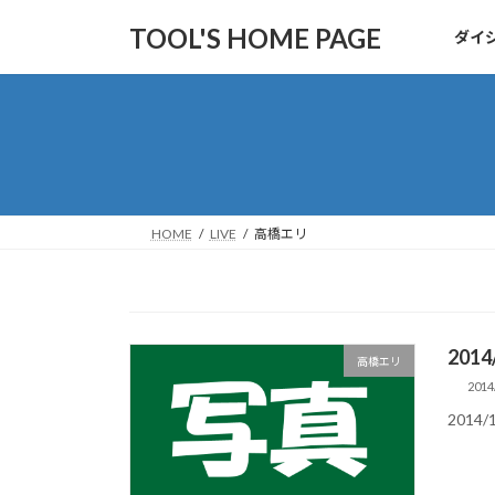
コ
ナ
TOOL'S HOME PAGE
ダイ
ン
ビ
テ
ゲ
ン
ー
ツ
シ
へ
ョ
ス
ン
キ
に
ッ
移
HOME
LIVE
高橋エリ
プ
動
201
高橋エリ
2014
2014