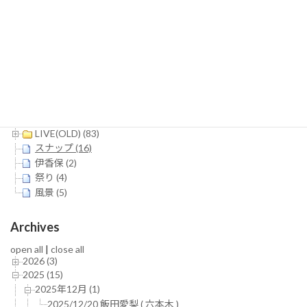
定
定
稿
ペ
ペ
検
ー
ー
の
索:
ジ
ジ
ペ
Categories
ー
open all
|
close all
ジ
LIVE (245)
LIVE(OLD) (83)
送
スナップ (16)
り
伊香保 (2)
祭り (4)
風景 (5)
Archives
open all
|
close all
2026 (3)
2025 (15)
2025年12月 (1)
2025/12/20 飯田愛梨 ( 六本木 )